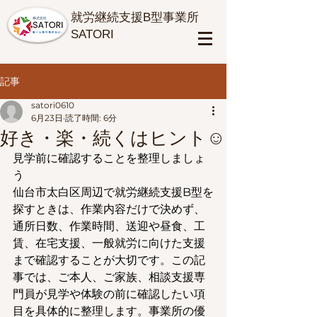
​就労継続支援B型事業所
SATORI
記事
satori0610
6月23日
読了時間: 6分
好き・楽・続くはヒント☺
見学前に確認することを整理しましょ
う
仙台市太白区周辺で就労継続支援B型を
探すときは、作業内容だけで決めず、
通所日数、作業時間、送迎や昼食、工
賃、在宅支援、一般就労に向けた支援
まで確認することが大切です。この記
事では、ご本人、ご家族、相談支援専
門員が見学や体験の前に確認したい項
目を具体的に整理します。事業所の優