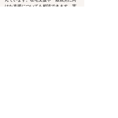
けた支援についても相談できます。実
際の利用条件、送迎の対象、昼食の提
供条件、その時点の作業内容などは、
見学時に確認しておくと安心です。
まとめ
B型事業所を選ぶときは、一つの条件や
他事業所との優劣ではなく、本人との
相性が大切です。通所日数、作業時
間、送迎、昼食、工賃、作業内容、在
宅支援、一般就労に向けた支援を確認
し、本人が相談しやすく無理なく続け
られるかを見学や体験で確かめましょ
う。
見学・体験のご案内
仙台市太白区周辺で就労継続支援B型を
探している方は、まずは見学や体験で
実際の雰囲気を確認してみることをお
すすめします。SATORIでは、ご本人、