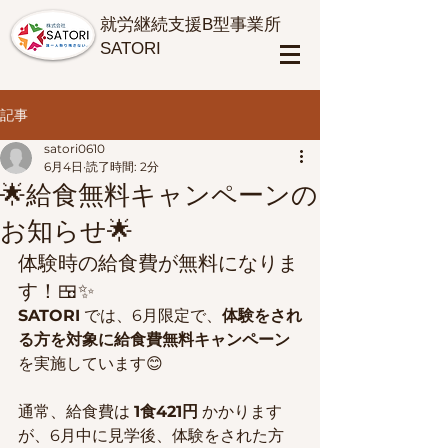
​就労継続支援B型事業所
SATORI
記事
satori0610
6月4日
読了時間: 2分
🌟給食無料キャンペーンの
お知らせ🌟
体験時の給食費が無料になりま
す！🍱✨
SATORI
 では、6月限定で、
体験をされ
る方を対象に給食費無料キャンペーン
を実施しています😊
通常、給食費は 
1食421円
 かかります
が、6月中に見学後、体験をされた方